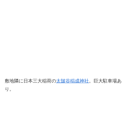
敷地隣に日本三大稲荷の
太皷谷稲成神社
。巨大駐車場あ
り。