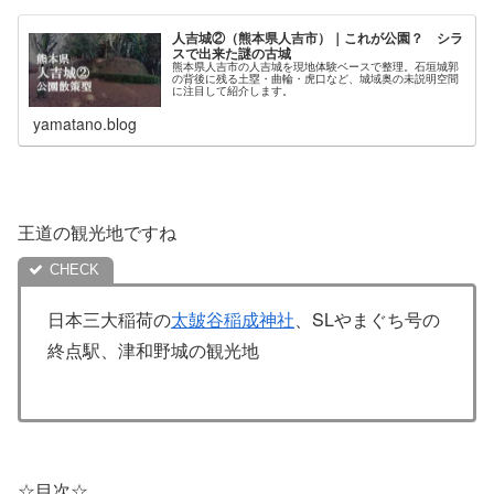
人吉城②（熊本県人吉市）｜これが公園？ シラ
スで出来た謎の古城
熊本県人吉市の人吉城を現地体験ベースで整理。石垣城郭
の背後に残る土塁・曲輪・虎口など、城域奥の未説明空間
に注目して紹介します。
yamatano.blog
王道の観光地ですね
日本三大稲荷の
太皷谷稲成神社
、SLやまぐち号の
終点駅、津和野城の観光地
☆目次☆