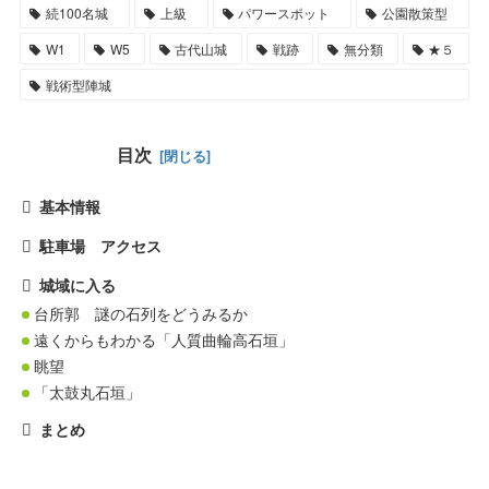
続100名城
上級
パワースポット
公園散策型
W1
W5
古代山城
戦跡
無分類
★５
戦術型陣城
目次
基本情報
駐車場 アクセス
城域に入る
台所郭 謎の石列をどうみるか
遠くからもわかる「人質曲輪高石垣」
眺望
「太鼓丸石垣」
まとめ