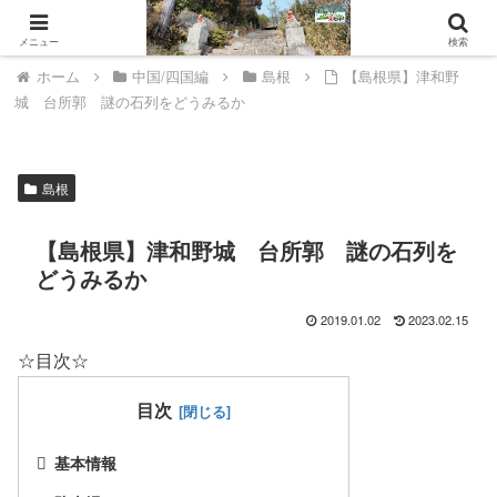
山城ウェルネスへようこそ。
メニュー
検索
ホーム
中国/四国編
島根
【島根県】津和野
城 台所郭 謎の石列をどうみるか
島根
【島根県】津和野城 台所郭 謎の石列を
どうみるか
2019.01.02
2023.02.15
☆目次☆
目次
基本情報