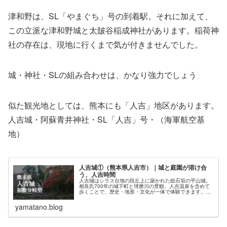
津和野は、SL「やまぐち」号の到着駅。それに加えて、
この立派な津和野城と太皷谷稲成神社があります。稲荷神
社の存在は、現地に行くまで気が付きませんでした。
城・神社・SLの組み合わせは、かなり強力でしょう
似た観光地としては、熊本にも「人吉」地区があります。
人吉城・阿蘇青井神社・SL「人吉」号・（海軍航空基
地）
人吉城①（熊本県人吉市）｜城と庭園が溶け合
う、人吉時間
人吉城はシラス台地の段丘上に築かれた総石垣の平山城。
相良氏700年の城下町と球磨川の景観、人吉温泉を含めて
歩くことで、歴史・地形・文化が一体で体験できます。初
級者でも楽しめる球磨地方の定番コースです。
yamatano.blog