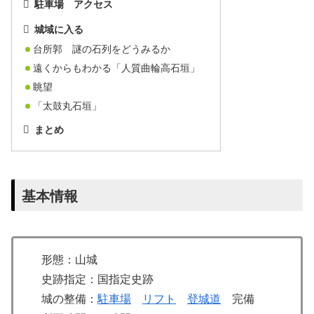
駐車場 アクセス
城域に入る
台所郭 謎の石列をどうみるか
遠くからもわかる「人質曲輪高石垣」
眺望
「太鼓丸石垣」
まとめ
基本情報
形態：山城
史跡指定：国指定史跡
城の整備：
駐車場
リフト
登城道
完備