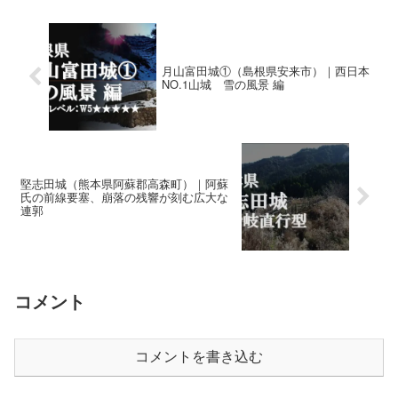
月山富田城①（島根県安来市）｜西日本
NO.1山城 雪の風景 編
堅志田城（熊本県阿蘇郡高森町）｜阿蘇
氏の前線要塞、崩落の残響が刻む広大な
連郭
コメント
コメントを書き込む