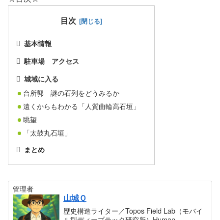
目次
基本情報
駐車場 アクセス
城域に入る
台所郭 謎の石列をどうみるか
遠くからもわかる「人質曲輪高石垣」
眺望
「太鼓丸石垣」
まとめ
管理者
山城Ｑ
歴史構造ライター／Topos Field Lab（モバイ
ル型ディープテック研究所）Human