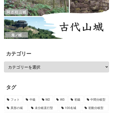
カテゴリー
タグ
フォト
中級
W2
W3
初級
中間分岐型
異形の城
未分岐直行型
100名城
初動分岐型