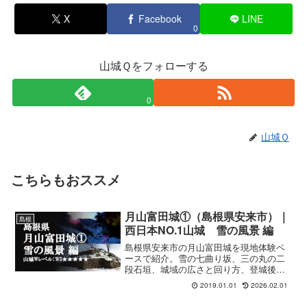
X
Facebook
LINE
0
山城Ｑをフォローする
0
山城Ｑ
こちらもおススメ
月山富田城①（島根県安来市）｜
島根
西日本NO.1山城 雪の風景 編
島根県安来市の月山富田城を現地体験ベ
ースで紹介。雪の七曲り坂、三の丸の二
段石垣、城域の広さと回り方、登城後に
立ち寄りやすい玉造温泉も整理します。
2019.01.01
2026.02.01