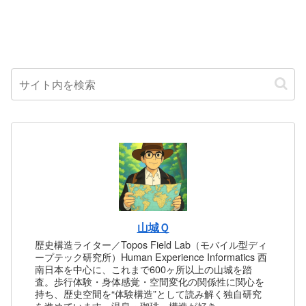
山城Ｑ
歴史構造ライター／Topos Field Lab（モバイル型ディ
ープテック研究所）Human Experience Informatics 西
南日本を中心に、これまで600ヶ所以上の山城を踏
査。歩行体験・身体感覚・空間変化の関係性に関心を
持ち、歴史空間を“体験構造”として読み解く独自研究
を進めています。温泉・珈琲・構造が好き。