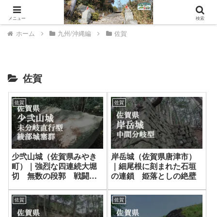
山城ウェルネスへようこそ。
メニュー
検索
ホーム
九州/沖縄編
佐賀
佐賀
佐賀
佐賀
少弐山城（佐賀県みやき
岸岳城（佐賀県唐津市）
町）｜強烈な四連続大堀
｜細尾根に刻まれた石垣
切 無数の段郭 戦闘的
の連鎖 姫落としの絶壁
山城
佐賀
佐賀