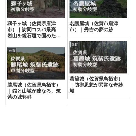
獅子ヶ城（佐賀県唐津
名護屋城（佐賀市唐津
市）｜訪問コスパ最高
市）｜秀吉の夢の跡
岩山を総石垣で固めた岩
城
佐賀
佐賀
葛籠城（佐賀県鳥栖市）
勝尾城（佐賀県鳥栖市）
｜防御思想が異常な奇妙
｜館と山城が連なる、筑
城
紫の城郭群