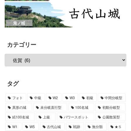
カテゴリー
タグ
フォト
中級
W2
W3
初級
中間分岐型
異形の城
未分岐直行型
100名城
初動分岐型
続100名城
上級
パワースポット
公園散策型
W1
W5
古代山城
戦跡
無分類
★５