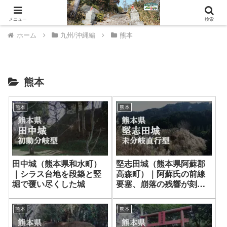
山城ウェルネスへようこそ。
メニュー
検索
ホーム
九州/沖縄編
熊本
熊本
熊本
熊本
田中城（熊本県和水町）
堅志田城（熊本県阿蘇郡
｜シラス台地を段築と竪
高森町）｜阿蘇氏の前線
堀で覆い尽くした城
要塞、崩落の残響が刻む
広大な連郭
熊本
熊本