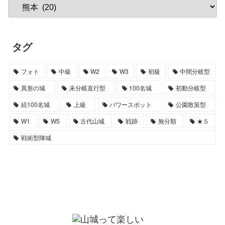
タグ
フォト
中級
W2
W3
初級
中間分岐型
異形の城
未分岐直行型
100名城
初動分岐型
続100名城
上級
パワースポット
公園散策型
W1
W5
古代山城
戦跡
無分類
★５
戦術型陣城