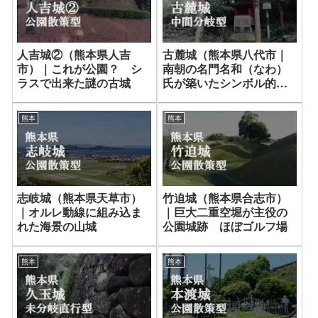
人吉城②（熊本県人吉
古麓城（熊本県八代市｜
市）｜これが公園？ シ
南朝の名門名和（なわ）
ラスで出来た謎の古城
氏が築いたシンボル的城
群
熊本
熊本
志岐城（熊本県天草市）
竹迫城（熊本県合志市）
｜オルレ動線に組み込ま
｜巨大二重空堀が主役の
れた海景の山城
公園城跡 ほぼゴルフ場
熊本
熊本