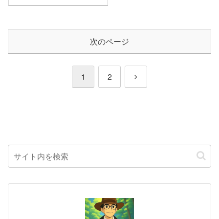
次のページ
次
1
2
へ