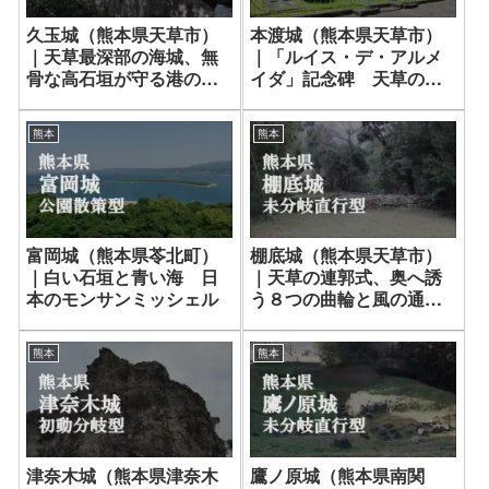
久玉城（熊本県天草市）
本渡城（熊本県天草市）
｜天草最深部の海城、無
｜「ルイス・デ・アルメ
骨な高石垣が守る港の眺
イダ」記念碑 天草の信
望
仰と乱
熊本
熊本
富岡城（熊本県苓北町）
棚底城（熊本県天草市）
｜白い石垣と青い海 日
｜天草の連郭式、奥へ誘
本のモンサンミッシェル
う８つの曲輪と風の通り
道
熊本
熊本
津奈木城（熊本県津奈木
鷹ノ原城（熊本県南関