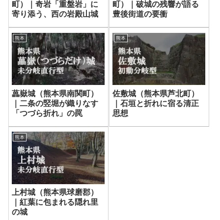
町）｜奇岩「重盤岩」に
町）｜破城の残響が語る
寄り添う、西の岩殿山城
豊後街道の要衝
熊本
熊本
藟嶽城（熊本県南関町）
佐敷城（熊本県芦北町）
｜二条の竪堀が織りなす
｜石垣と折れに宿る清正
「つづら折れ」の罠
思想
熊本
上村城（熊本県球磨郡）
｜紅葉に包まれる隠れ里
の城