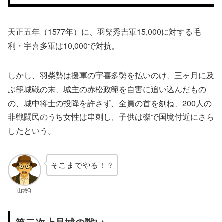
天正五年（1577年）に、羽柴秀吉軍15,000に対する毛
利・宇喜多軍は10,000で対抗。
しかし、羽柴勢は援軍の宇喜多勢を払いのけ、三ヶ月に及
ぶ籠城戦の末、城主の赤松政範を自害に追い込んだもの
の、城中将士の投降を許さず、全員の首を刎ね、200人の
非戦闘民のうち女性は串刺し、子供は磔で国境付近にさら
したという。
そこまでやる！？
山城Q
第二次上月城の戦い