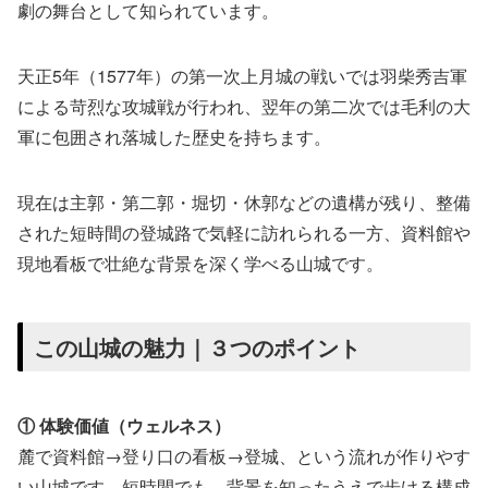
劇の舞台として知られています。
天正5年（1577年）の第一次上月城の戦いでは羽柴秀吉軍
による苛烈な攻城戦が行われ、翌年の第二次では毛利の大
軍に包囲され落城した歴史を持ちます。
現在は主郭・第二郭・堀切・休郭などの遺構が残り、整備
された短時間の登城路で気軽に訪れられる一方、資料館や
現地看板で壮絶な背景を深く学べる山城です。
この山城の魅力｜３つのポイント
① 体験価値（ウェルネス）
麓で資料館→登り口の看板→登城、という流れが作りやす
い山城です。短時間でも、背景を知ったうえで歩ける構成