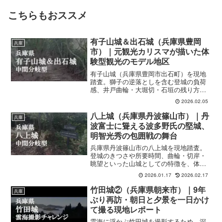
こちらもおススメ
有子山城＆出石城（兵庫県豊岡
兵庫
市）｜元観光カリスマが描いた体
験型観光のモデル地区
有子山城（兵庫県豊岡市出石町）を現地
踏査。獅子の逆落としを含む登城の負荷
感、井戸曲輪・大堀切・石垣の残り方
を、山城ACT／W視点で整理していま
2026.02.05
す。
八上城（兵庫県丹波篠山市）｜丹
兵庫
波富士に聳える波多野氏の堅城、
明智光秀の包囲戦の舞台
兵庫県丹波篠山市の八上城を現地踏査。
登城のきつさや所要時間、曲輪・切岸・
眺望といった山城としての特徴を、体験
ベースで整理しています。
2026.01.17
2026.02.17
竹田城②（兵庫県朝来市）｜9年
兵庫
ぶり再訪・朝日と夕景を一日かけ
て撮る現地レポート
雲海に浮かぶ竹田城を撮影するため、深