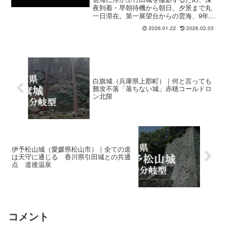
夜到着・早朝待機から朝日、夕景まで丸
一日滞在。第一展望台からの雲海、9年前
との変化、現在の規制状況を写真ととも
2026.01.22
2026.02.03
に詳しく記録した現地レポート。
白旗城（兵庫県上郡町）｜何と言っても
難攻不落「落ちない城」赤穂コールドロ
ン北限
伊予松山城（愛媛県松山市）｜全ての道
は天守に通じる 香川県引田城との共通
点 道後温泉
コメント