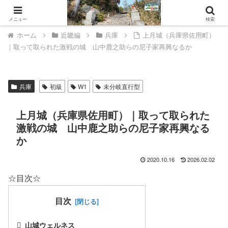
山城ウェルネスへようこそ。
メニュー
検索
ホーム
近畿編
兵庫
上月城（兵庫県佐用町）
｜取って取られた激戦の城 山中鹿之助らの尼子家再興なるか
兵庫
初級
W1
未分岐直行型
上月城（兵庫県佐用町）｜取って取られた
激戦の城 山中鹿之助らの尼子家再興なる
か
2020.10.16
2026.02.02
☆目次☆
目次
山城ウェルネス