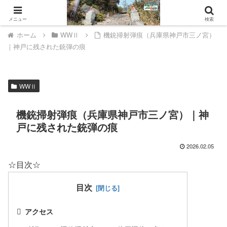
山城ウェルネスへようこそ。
メニュー
検索
ホーム
WWⅡ
機銃掃射弾痕（兵庫県神戸市三ノ宮）
｜神戸に残された銃弾の痕
WWⅡ
機銃掃射弾痕（兵庫県神戸市三ノ宮）｜神
戸に残された銃弾の痕
2026.02.05
☆目次☆
目次
アクセス