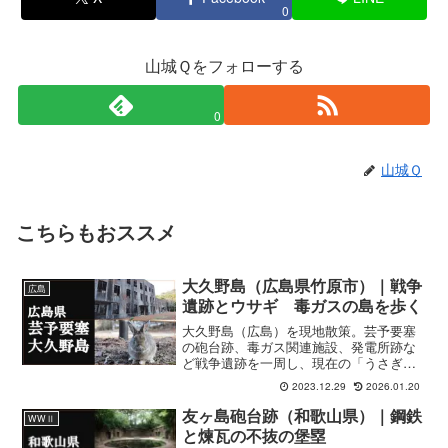
0
山城Ｑをフォローする
0
山城Ｑ
こちらもおススメ
大久野島（広島県竹原市）｜戦争
広島
遺跡とウサギ 毒ガスの島を歩く
大久野島（広島）を現地散策。芸予要塞
の砲台跡、毒ガス関連施設、発電所跡な
ど戦争遺跡を一周し、現在の「うさぎの
島」としての観光の実像も整理。
2023.12.29
2026.01.20
友ヶ島砲台跡（和歌山県）｜鋼鉄
WWⅡ
と煉瓦の不抜の堡塁