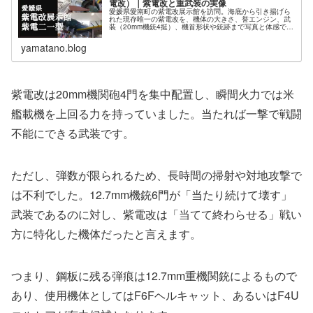
電改）｜紫電改と重武装の実像
愛媛県愛南町の紫電改展示館を訪問。海底から引き揚げら
れた現存唯一の紫電改を、機体の大きさ、誉エンジン、武
装（20mm機銃4挺）、機首形状や銃跡まで写真と体感で記
録。
yamatano.blog
紫電改は20mm機関砲4門を集中配置し、瞬間火力では米
艦載機を上回る力を持っていました。当たれば一撃で戦闘
不能にできる武装です。
ただし、弾数が限られるため、長時間の掃射や対地攻撃で
は不利でした。12.7mm機銃6門が「当たり続けて壊す」
武装であるのに対し、紫電改は「当てて終わらせる」戦い
方に特化した機体だったと言えます。
つまり、鋼板に残る弾痕は12.7mm重機関銃によるもので
あり、使用機体としてはF6Fヘルキャット、あるいはF4U