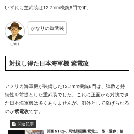
いずれも主武装は12.7mm機銃6門です。
かなりの重武装
山城Q
対抗し得た日本海軍機 紫電改
アメリカ海軍機が装備した12.7mm機銃6門は、弾数と持
続性を前提とした重武装でした。これに正面から対抗でき
た日本海軍機は多くありませんが、例外として挙げられる
のが
紫電改
です。
川西 N1K2-J 局地戦闘機 紫電二一型（通称：紫