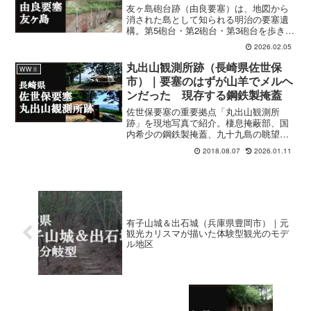
友ヶ島砲台跡（由良要塞）は、地図から
消された島として知られる明治の要塞遺
構。第5砲台・第2砲台・第3砲台を歩き、
レンガ廃墟美と海峡防衛の痕跡を巡る日
2026.02.05
帰り戦跡旅。
丸出山観測所跡（長崎県佐世保
WWⅡ
市）｜要塞のはずが山羊でメルヘ
ンだった 現存する鋼鉄製掩蓋
佐世保要塞の重要拠点「丸出山観測所
跡」を現地写真で紹介。棲息掩蔽部、国
内希少の鋼鉄製掩蓋、九十九島の眺望と
夕陽まで、30分で巡る見学記。
2018.08.07
2026.01.11
有子山城＆出石城（兵庫県豊岡市）｜元
観光カリスマが描いた体験型観光のモデ
ル地区