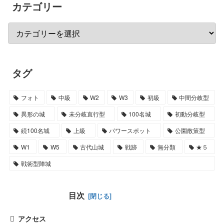
カテゴリー
タグ
フォト
中級
W2
W3
初級
中間分岐型
異形の城
未分岐直行型
100名城
初動分岐型
続100名城
上級
パワースポット
公園散策型
W1
W5
古代山城
戦跡
無分類
★５
戦術型陣城
目次
アクセス