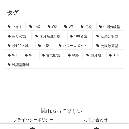
タグ
フォト
中級
W2
W3
初級
中間分岐型
異形の城
未分岐直行型
100名城
初動分岐型
続100名城
上級
パワースポット
公園散策型
W1
W5
古代山城
戦跡
無分類
★５
戦術型陣城
プライバシーポリシー
お問い合わせ