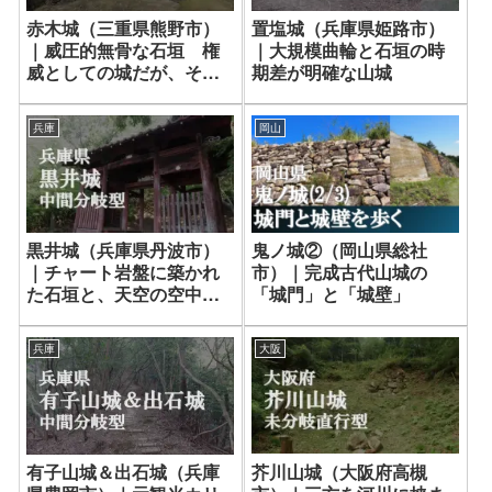
赤木城（三重県熊野市）
置塩城（兵庫県姫路市）
｜威圧的無骨な石垣 権
｜大規模曲輪と石垣の時
威としての城だが、その
期差が明確な山城
秘密とは！？
兵庫
岡山
黒井城（兵庫県丹波市）
鬼ノ城②（岡山県総社
｜チャート岩盤に築かれ
市）｜完成古代山城の
た石垣と、天空の空中ベ
「城門」と「城壁」
ンチが待つ天空の赤鬼城
兵庫
大阪
芥川山城（大阪府高槻
有子山城＆出石城（兵庫