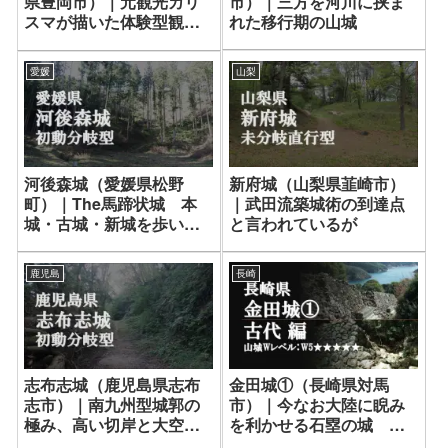
市）｜三方を河川に挟ま
県豊岡市）｜元観光カリ
れた移行期の山城
スマが描いた体験型観光
のモデル地区
山梨
愛媛
新府城（山梨県韮崎市）
河後森城（愛媛県松野
｜武田流築城術の到達点
町）｜The馬蹄状城 本
と言われているが
城・古城・新城を歩いて
数える曲輪
長崎
鹿児島
金田城①（長崎県対馬
志布志城（鹿児島県志布
市）｜今なお大陸に睨み
志市）｜南九州型城郭の
を利かせる石塁の城 古
極み、高い切岸と大空堀
代編
の連続