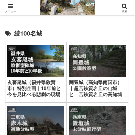
山城ウェルネスへようこそ。
メニュー
検索
続100名城
福井
高知
玄蕃尾城（福井県敦賀
岡豊城（高知県南国市）
市）特別企画｜10年前と
｜超苦鉄質岩丘の山城
今を見比べる悲劇の現場
と 苦鉄質岩丘の高知城
三重
兵庫