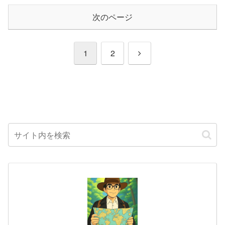
次のページ
次
1
2
へ