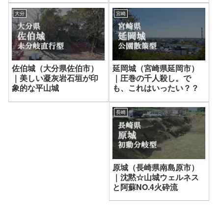
宮崎
大分
延岡城（宮崎県延岡市）
佐伯城（大分県佐伯市）
｜圧巻の千人殺し。で
｜美しい凝灰岩石垣が印
も、これはいったい？？
象的な平山城
長崎
原城（長崎県南島原市）
｜沈黙☆山城ウェルネス
と阿蘇NO.4火砕流