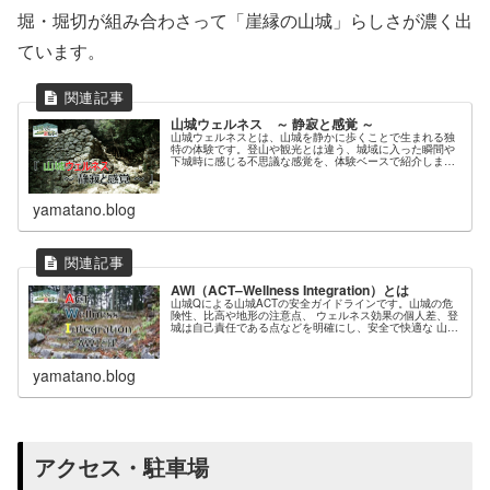
堀・堀切が組み合わさって「崖縁の山城」らしさが濃く出
ています。
山城ウェルネス ～ 静寂と感覚 ～
山城ウェルネスとは、山城を静かに歩くことで生まれる独
特の体験です。登山や観光とは違う、城域に入った瞬間や
下城時に感じる不思議な感覚を、体験ベースで紹介しま
す。
yamatano.blog
AWI（ACT–Wellness Integration）とは
山城Qによる山城ACTの安全ガイドラインです。山城の危
険性、比高や地形の注意点、 ウェルネス効果の個人差、登
城は自己責任である点などを明確にし、安全で快適な 山城
めぐりのための免責事項をまとめています。
yamatano.blog
アクセス・駐車場