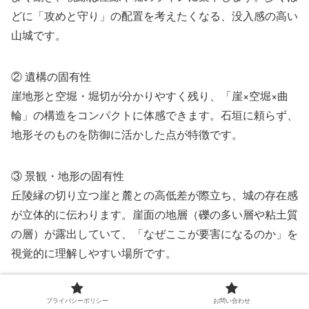
どに「攻めと守り」の配置を考えたくなる、没入感の高い
山城です。
② 遺構の固有性
崖地形と空堀・堀切が分かりやすく残り、「崖×空堀×曲
輪」の構造をコンパクトに体感できます。石垣に頼らず、
地形そのものを防御に活かした点が特徴です。
③ 景観・地形の固有性
丘陵縁の切り立つ崖と麓との高低差が際立ち、城の存在感
が立体的に伝わります。崖面の地層（礫の多い層や粘土質
の層）が露出していて、「なぜここが要害になるのか」を
視覚的に理解しやすい場所です。
周辺観光・温泉（地域共鳴）
プライバシーポリシー
お問い合わせ