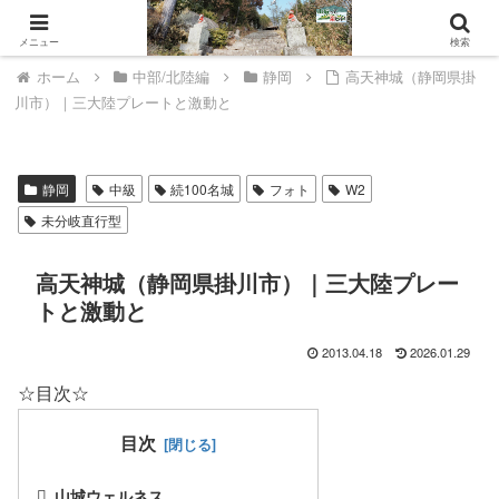
山城ウェルネスへようこそ。
メニュー
検索
ホーム
中部/北陸編
静岡
高天神城（静岡県掛
川市）｜三大陸プレートと激動と
静岡
中級
続100名城
フォト
W2
未分岐直行型
高天神城（静岡県掛川市）｜三大陸プレー
トと激動と
2013.04.18
2026.01.29
☆目次☆
目次
山城ウェルネス