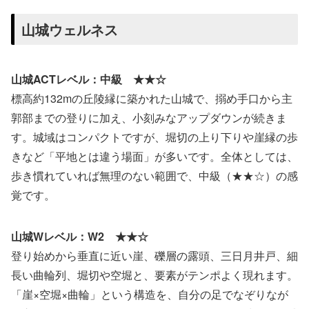
山城ウェルネス
山城ACTレベル：中級 ★★☆
標高約132mの丘陵縁に築かれた山城で、搦め手口から主
郭部までの登りに加え、小刻みなアップダウンが続きま
す。城域はコンパクトですが、堀切の上り下りや崖縁の歩
きなど「平地とは違う場面」が多いです。全体としては、
歩き慣れていれば無理のない範囲で、中級（★★☆）の感
覚です。
山城Wレベル：W2 ★★☆
登り始めから垂直に近い崖、礫層の露頭、三日月井戸、細
長い曲輪列、堀切や空堀と、要素がテンポよく現れます。
「崖×空堀×曲輪」という構造を、自分の足でなぞりなが