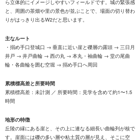
ら立体的にイメージしやすいフィールドです。城の緊張感
と、周囲の茶畑や里の景色が並ぶことで、場面の切り替わ
りがはっきり出るW2だと思います。
主なルート
・搦め手口登城口 → 垂直に近い崖と礫層の露頭 → 三日月
井戸 → 井戸曲輪 → 西の丸 → 本丸・袖曲輪 → 堂の尾曲
輪・各曲輪を囲む空堀 → 搦め手口へ周回
累積標高差と所要時間
累積標高差：未計測 ／ 所要時間：見学を含めて約1〜1.5
時間
地形の特徴
丘陵の縁にある崖と、その上に連なる細長い曲輪列が核で
す。崖面には礫の多い層や粘土質の層が見え、そこに空