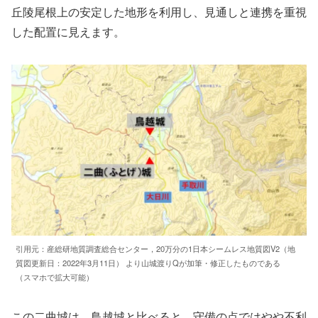
丘陵尾根上の安定した地形を利用し、見通しと連携を重視
した配置に見えます。
引用元：産総研地質調査総合センター，20万分の1日本シームレス地質図V2（地
質図更新日：2022年3月11日） より山城渡りQが加筆・修正したものである
（スマホで拡大可能）
この二曲城は、鳥越城と比べると、守備の点ではやや不利