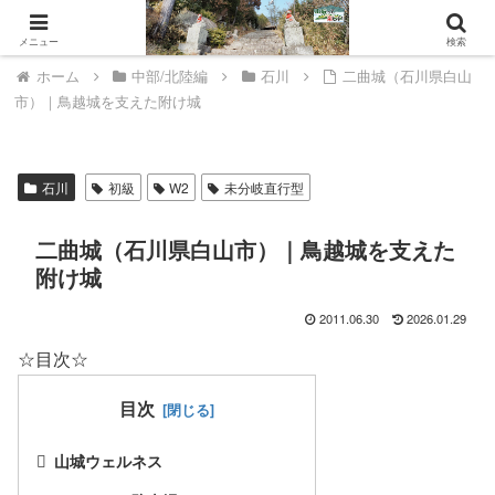
山城ウェルネスへようこそ。
メニュー
検索
ホーム
中部/北陸編
石川
二曲城（石川県白山
市）｜鳥越城を支えた附け城
石川
初級
W2
未分岐直行型
二曲城（石川県白山市）｜鳥越城を支えた
附け城
2011.06.30
2026.01.29
☆目次☆
目次
山城ウェルネス