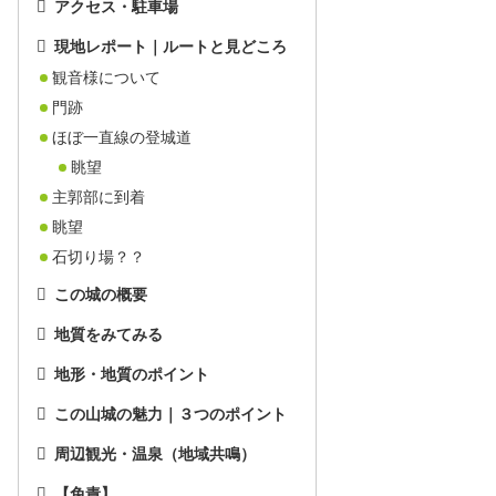
アクセス・駐車場
現地レポート｜ルートと見どころ
観音様について
門跡
ほぼ一直線の登城道
眺望
主郭部に到着
眺望
石切り場？？
この城の概要
地質をみてみる
地形・地質のポイント
この山城の魅力｜３つのポイント
周辺観光・温泉（地域共鳴）
【免責】