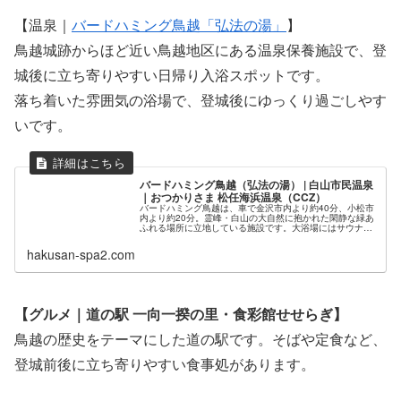
【温泉｜
バードハミング鳥越「弘法の湯」
】
鳥越城跡からほど近い鳥越地区にある温泉保養施設で、登
城後に立ち寄りやすい日帰り入浴スポットです。
落ち着いた雰囲気の浴場で、登城後にゆっくり過ごしやす
いです。
バードハミング鳥越（弘法の湯） | 白山市民温泉
｜おつかりさま 松任海浜温泉（CCZ）
バードハミング鳥越は、車で金沢市内より約40分、小松市
内より約20分。霊峰・白山の大自然に抱かれた閑静な緑あ
ふれる場所に立地している施設です。大浴場にはサウナと
水風呂も備え付けております。また館内には...
hakusan-spa2.com
【グルメ｜道の駅 一向一揆の里・食彩館せせらぎ】
鳥越の歴史をテーマにした道の駅です。そばや定食など、
登城前後に立ち寄りやすい食事処があります。