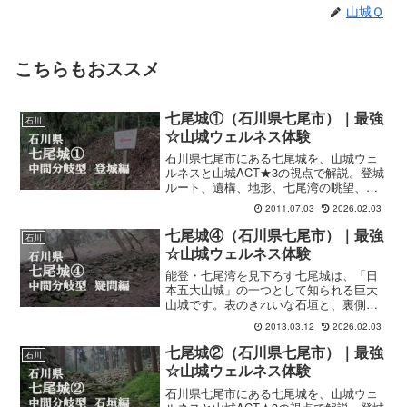
山城Ｑ
こちらもおススメ
七尾城①（石川県七尾市）｜最強
石川
☆山城ウェルネス体験
石川県七尾市にある七尾城を、山城ウェ
ルネスと山城ACT★3の視点で解説。登城
ルート、遺構、地形、七尾湾の眺望、和
倉温泉との組み合わせまで、城そのもの
2011.07.03
2026.02.03
の魅力を丁寧に案内します。
七尾城④（石川県七尾市）｜最強
石川
☆山城ウェルネス体験
能登・七尾湾を見下ろす七尾城は、「日
本五大山城」の一つとして知られる巨大
山城です。表のきれいな石垣と、裏側に
残る古い石積みを歩きながら、災害と向
2013.03.12
2026.02.03
き合い守られてきた景観の意味と、和倉
温泉との組み合わせによる山城ウェルネ
七尾城②（石川県七尾市）｜最強
石川
スの旅を紹介します。
☆山城ウェルネス体験
石川県七尾市にある七尾城を、山城ウェ