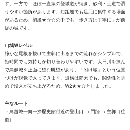
す。一方で、ほぼ一直線の登城道が続き、砂利・土道で滑
りやすい箇所があります。短距離でも足元に集中する場面
があるため、初級★☆☆の中でも「歩き方は丁寧に」が前
提の城です。
山城Wレベル
静かな尾根を抜けて主郭に出るまでの流れがシンプルで、
短時間でも気持ちが切り替わりやすいです。大日川を挟ん
で鳥越城を正面に望む眺望があり、「附け城」という位置
づけが視覚で入ってきます。遺構は簡素でも、関係性と眺
めで没入が立ち上がるため、W2★★☆としました。
主なルート
・鳥越城一向一揆歴史館付近の登山口 → 門跡 → 主郭（往
復）