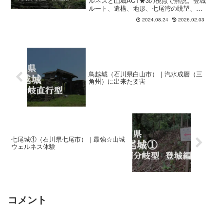
ルネスと山城ACT★3の視点で解説。登城
ルート、遺構、地形、七尾湾の眺望、和
倉温泉との組み合わせまで、城そのもの
2024.08.24
2026.02.03
の魅力を丁寧に案内します。
鳥越城（石川県白山市）｜汽水成層（三
角州）に出来た要害
七尾城①（石川県七尾市）｜最強☆山城
ウェルネス体験
コメント