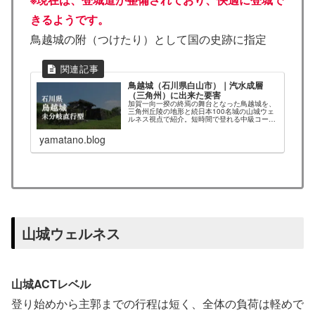
きるようです。
鳥越城の附（つけたり）として国の史跡に指定
鳥越城（石川県白山市）｜汽水成層
（三角州）に出来た要害
加賀一向一揆の終焉の舞台となった鳥越城を、
三角州丘陵の地形と続日本100名城の山城ウェ
ルネス視点で紹介。短時間で登れる中級コース
で、復元城門・堀切・段々曲輪と手取川の絶景
を味わい、周辺の温泉や道の駅とあわせて一日
yamatano.blog
周遊が楽しめます。
山城ウェルネス
山城ACTレベル
登り始めから主郭までの行程は短く、全体の負荷は軽めで