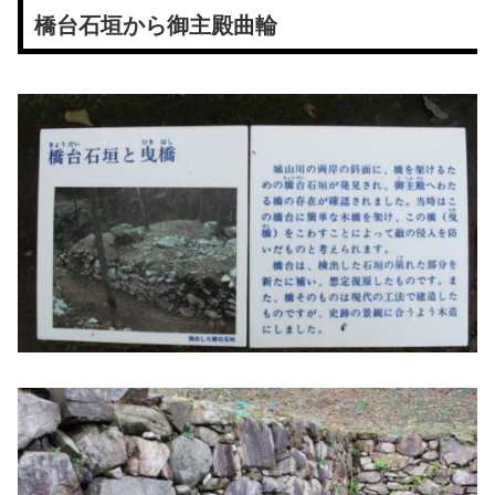
橋台石垣から御主殿曲輪