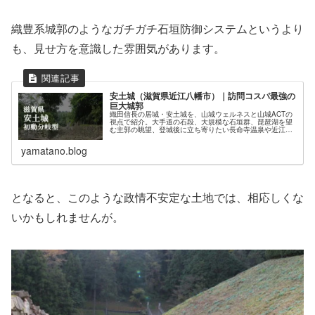
織豊系城郭のようなガチガチ石垣防御システムというより
も、見せ方を意識した雰囲気があります。
安土城（滋賀県近江八幡市）｜訪問コスパ最強の
巨大城郭
織田信長の居城・安土城を、山城ウェルネスと山城ACTの
視点で紹介。大手道の石段、大規模な石垣群、琵琶湖を望
む主郭の眺望、登城後に立ち寄りたい長命寺温泉や近江牛
ランチ情報までまとめています。
yamatano.blog
となると、このような政情不安定な土地では、相応しくな
いかもしれませんが。