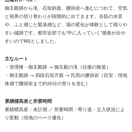
御主殿跡から滝、石垣斜面、腰掛岩へ進むにつれて、空気
と視界の切り替わりが段階的に出てきます。谷筋の水音
や、ふと感じた緊張感など、場の変化が体験として残りや
すい城跡です。都市近郊でも“中に入っていく”感覚が出や
すいのでW2としました。
主なルート
・管理棟・御主殿跡 → 御主殿の滝（往復の散策）
・御主殿跡 → 四段石垣方面 → 氏照の腰掛岩（目安：現地
体感で腰掛岩まで約20分の登りを含む）
累積標高差と所要時間
累積標高差：未計測 ／ 所要時間：寄り道・立入状況によ
り変動（現地のペース優先）