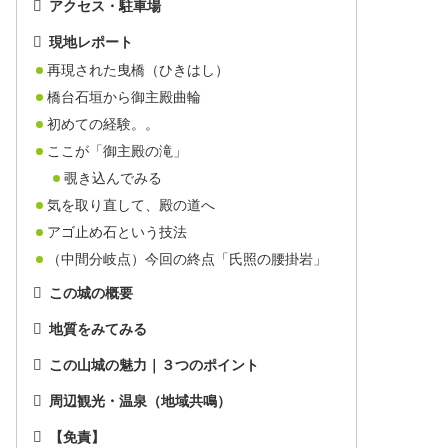
アクセス・駐車場
現地レポート
再現された曳橋（ひきはし）
橋台石垣から御主殿曲輪
初めての経験。。
ここが「御主殿の滝」
覗き込んでみる
気を取り直して、殿の道へ
アゴ止め石という技法
（中間分岐点）今回の終点「氏照の腰掛岩」
この城の概要
地質をみてみる
この山城の魅力｜３つのポイント
周辺観光・温泉（地域共鳴）
【免責】