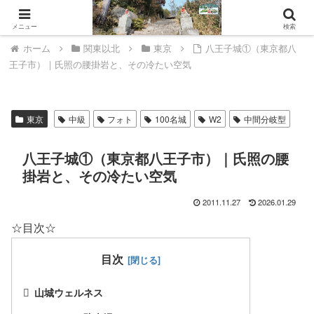
山城ウェルネスへようこそ。
メニュー
検索
ホーム
関東以北
東京
八王子城①（東京都八
王子市）｜氏照の腰掛岩と、その冷たい空気
東京
中級
フォト
100名城
W2
中間分岐型
八王子城①（東京都八王子市）｜氏照の腰
掛岩と、その冷たい空気
2011.11.27
2026.01.29
☆目次☆
目次
山城ウェルネス