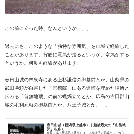
この前に立った時、なんというか、、、
過去にも、このような「独特な雰囲気」を山城で経験した
ことがあります。背筋に電気が走るというか、寒気がする
というか。何度も経験があります。
春日山城の林泉寺にある上杉謙信の御墓前とか、山梨県の
武田勝頼が自害した「景徳院」にある遺骸を埋めた場所と
伝わる「首無地蔵」の前の蠟燭立てとか、広島の吉田郡山
城の毛利元就の御墓前とか、八王子城とか。。。
春日山城（新潟県上越市）｜越後最大の「山岳城
郭」を歩く
春日山城（新潟県上越市）は、上杉謙信の居城として知ら