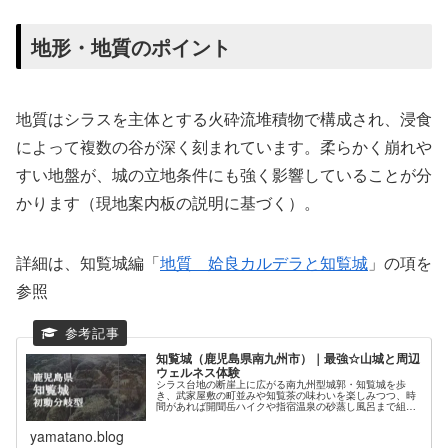
地形・地質のポイント
地質はシラスを主体とする火砕流堆積物で構成され、浸食
によって複数の谷が深く刻まれています。柔らかく崩れや
すい地盤が、城の立地条件にも強く影響していることが分
かります（現地案内板の説明に基づく）。
詳細は、知覧城編「
地質 姶良カルデラと知覧城
」の項を
参照
知覧城（鹿児島県南九州市）｜最強☆山城と周辺
ウェルネス体験
シラス台地の断崖上に広がる南九州型城郭・知覧城を歩
き、武家屋敷の町並みや知覧茶の味わいを楽しみつつ、時
間があれば開聞岳ハイクや指宿温泉の砂蒸し風呂まで組み
合わせて、一日を通して心と体を整える山城ウェルネス旅
を提案します。
yamatano.blog