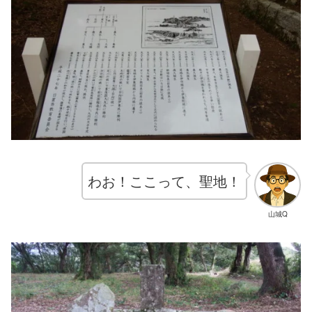
わお！ここって、聖地！
山城Q