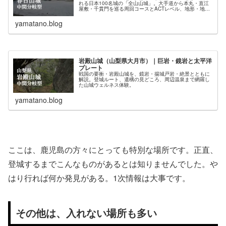
れる日本100名城の「全山山城」。大手道から本丸・直江
屋敷・千貫門を巡る周回コースとACTレベル、地形・地
質、林泉寺や日帰り温泉まで、山城ウェルネス視点で紹介
します。
yamatano.blog
岩殿山城（山梨県大月市）｜巨岩・鏡岩と太平洋
プレート
戦国の要衝・岩殿山城を、鏡岩・揚城戸岩・絶景とともに
解説。登城ルート、遺構の見どころ、周辺温泉まで網羅し
た山城ウェルネス体験。
yamatano.blog
ここは、鹿児島の方々にとっても特別な場所です。正直、
登城するまでこんなものがあるとは知りませんでした。や
はり行れば何か発見がある。1次情報は大事です。
その他は、入れない場所も多い