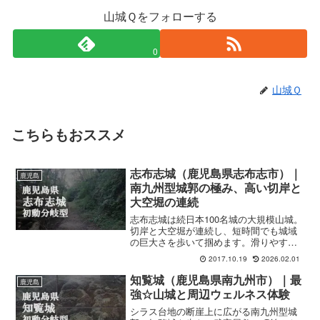
山城Ｑをフォローする
0
山城Ｑ
こちらもおススメ
志布志城（鹿児島県志布志市）｜
鹿児島
南九州型城郭の極み、高い切岸と
大空堀の連続
志布志城は続日本100名城の大規模山城。
切岸と大空堀が連続し、短時間でも城域
の巨大さを歩いて掴めます。滑りやすい
土壌のため登山靴推奨。
2017.10.19
2026.02.01
知覧城（鹿児島県南九州市）｜最
鹿児島
強☆山城と周辺ウェルネス体験
シラス台地の断崖上に広がる南九州型城