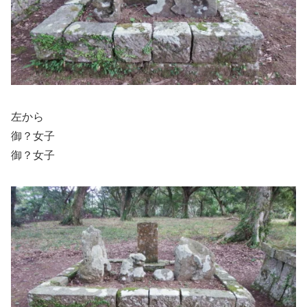
左から
御？女子
御？女子