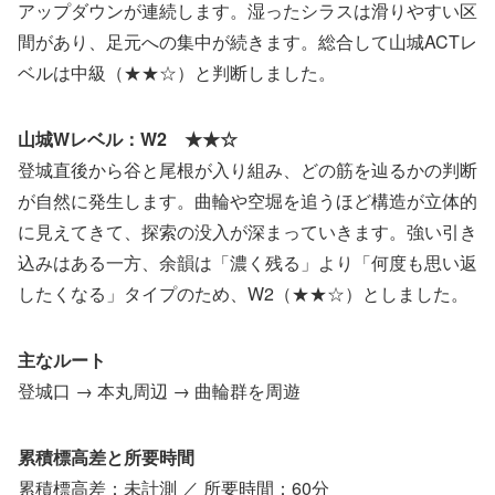
アップダウンが連続します。湿ったシラスは滑りやすい区
間があり、足元への集中が続きます。総合して山城ACTレ
ベルは中級（★★☆）と判断しました。
山城Wレベル：W2 ★★☆
登城直後から谷と尾根が入り組み、どの筋を辿るかの判断
が自然に発生します。曲輪や空堀を追うほど構造が立体的
に見えてきて、探索の没入が深まっていきます。強い引き
込みはある一方、余韻は「濃く残る」より「何度も思い返
したくなる」タイプのため、W2（★★☆）としました。
主なルート
登城口 → 本丸周辺 → 曲輪群を周遊
累積標高差と所要時間
累積標高差：未計測 ／ 所要時間：60分