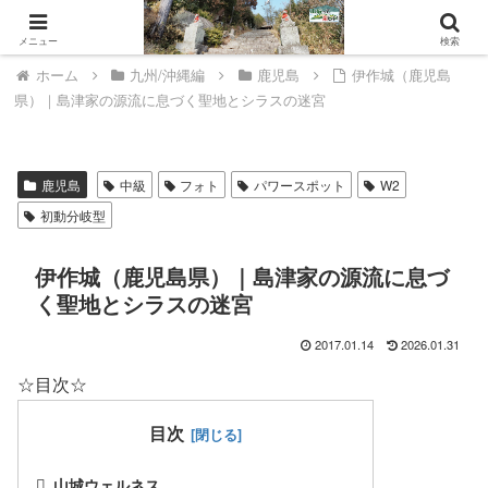
山城ウェルネスへようこそ。
メニュー
検索
ホーム
九州/沖縄編
鹿児島
伊作城（鹿児島
県）｜島津家の源流に息づく聖地とシラスの迷宮
鹿児島
中級
フォト
パワースポット
W2
初動分岐型
伊作城（鹿児島県）｜島津家の源流に息づ
く聖地とシラスの迷宮
2017.01.14
2026.01.31
☆目次☆
目次
山城ウェルネス