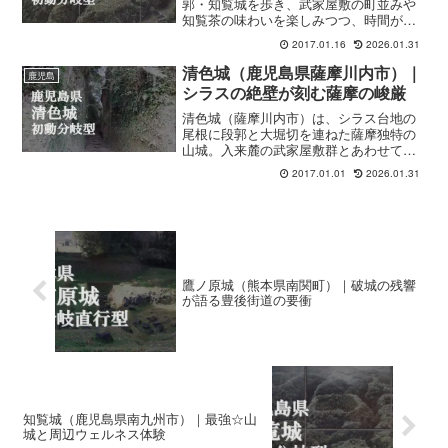
郭・知覧城を歩き、武家屋敷の町並みや
知覧茶の味わいを楽しみつつ、時間があ
れば開聞岳ハイクや指宿温泉の砂蒸し風
2017.01.16
2026.01.31
呂まで組み合わせて、一日を通して心と
体を整える山城ウェルネス旅を提案しま
清色城（鹿児島県薩摩川内市）｜
鹿児島
す。
シラスの絶壁が刻む薩摩の峻厳
清色城（薩摩川内市）は、シラス台地の
尾根に段郭と大堀切を連ねた薩摩独特の
山城。入来麓の武家屋敷群とあわせて歩
くと、地形・歴史・暮らしが静かにつな
2017.01.01
2026.01.31
がる一日になります。ACTレベルは中
級。
鷹ノ原城（熊本県南関町）｜破城の残響
が語る豊後街道の要衝
知覧城（鹿児島県南九州市）｜最強☆山
城と周辺ウェルネス体験