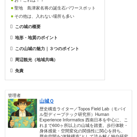
聖地 島津家名将の誕生石パワースポット
その他は、入れない場所も多い
この城の概要
地形・地質のポイント
この山城の魅力｜３つのポイント
周辺観光（地域共鳴）
免責
管理者
山城Ｑ
歴史構造ライター／Topos Field Lab（モバイ
ル型ディープテック研究所）Human
Experience Informatics 西南日本を中心に、こ
れまで600ヶ所以上の山城を踏査。歩行体験・
身体感覚・空間変化の関係性に関心を持ち、
歴史空間を“体験構造”として読み解く独自研究